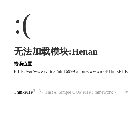
:(
无法加载模块:Henan
错误位置
FILE: /var/www/virtual/nhl169995/home/wwwroot/ThinkPH
3.1.3
ThinkPHP
{ Fast & Simple OOP PHP Framework } -- 