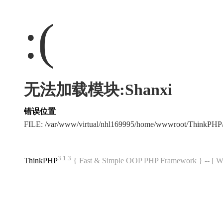
:(
无法加载模块:Shanxi
错误位置
FILE: /var/www/virtual/nhl169995/home/wwwroot/ThinkPH
3.1.3
ThinkPHP
{ Fast & Simple OOP PHP Framework } -- 