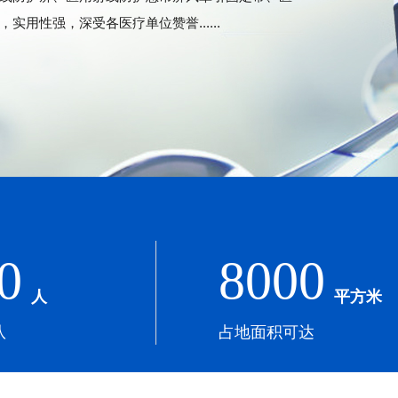
用性强，深受各医疗单位赞誉......
0
8000
人
平方米
队
占地面积可达