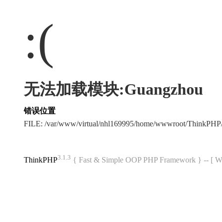
:(
无法加载模块:Guangzhou
错误位置
FILE: /var/www/virtual/nhl169995/home/wwwroot/ThinkPH
3.1.3
ThinkPHP
{ Fast & Simple OOP PHP Framework } -- 